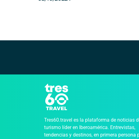
Tres60.travel es la plataforma de noticias 
turismo líder en Iberoamérica. Entrevistas,
tendencias y destinos, en primera persona 