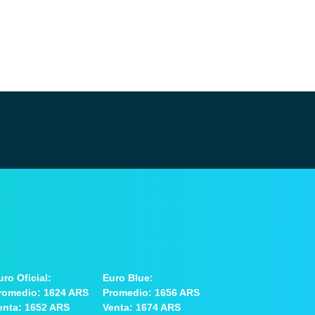
uro Oficial:
Euro Blue:
romedio: 1624 ARS
Promedio: 1656 ARS
enta: 1652 ARS
Venta: 1674 ARS