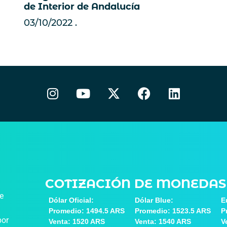
de Interior de Andalucía
03/10/2022
COTIZACIÓN DE MONEDAS
de
Dólar Oficial:
Dólar Blue:
E
Promedio: 1494.5 ARS
Promedio: 1523.5 ARS
P
por
Venta: 1520 ARS
Venta: 1540 ARS
V