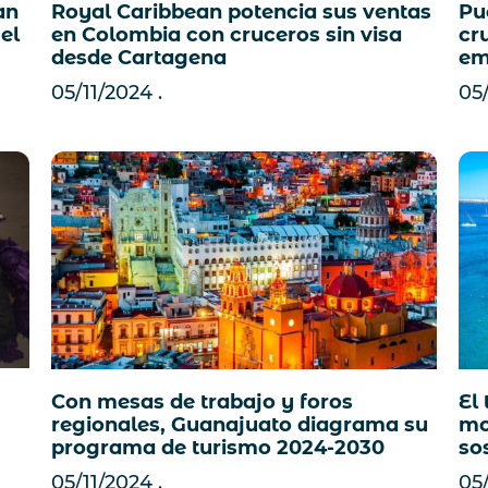
Royal Caribbean potencia sus ventas
Pue
an
en Colombia con cruceros sin visa
cr
el
desde Cartagena
em
05/11/2024
05
Con mesas de trabajo y foros
El
regionales, Guanajuato diagrama su
mo
programa de turismo 2024-2030
so
05/11/2024
05