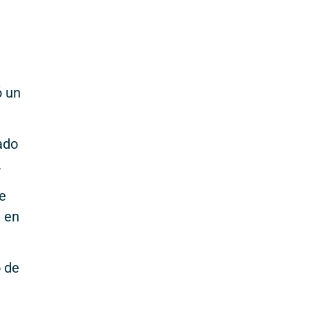
ó un
ado
.
e
e en
o de