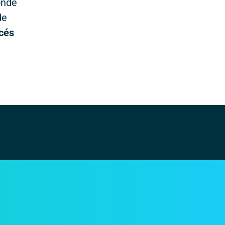
onde
de
ncés