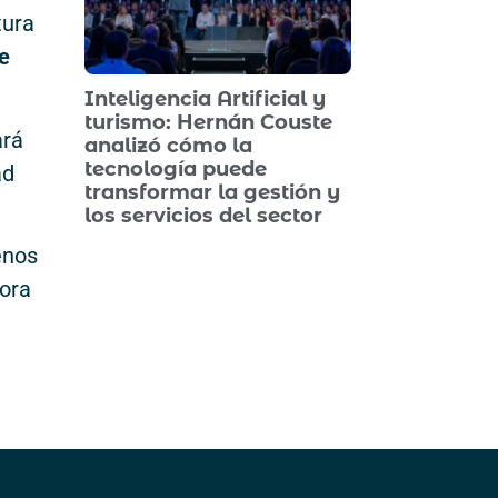
tura
e
Inteligencia Artificial y
turismo: Hernán Couste
ará
analizó cómo la
tecnología puede
ad
transformar la gestión y
los servicios del sector
enos
hora