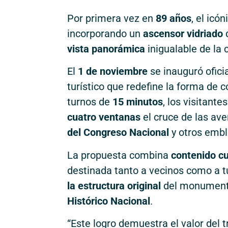
Por primera vez en
89 años
, el icó
incorporando un
ascensor vidriado
q
vista panorámica
inigualable de la 
El
1 de noviembre
se inauguró ofic
turístico que redefine la forma de 
turnos de
15 minutos
, los visitant
cuatro ventanas
el cruce de las av
del Congreso Nacional
y otros emb
La propuesta combina
contenido cu
destinada tanto a vecinos como a t
la estructura original
del monumento
Histórico Nacional
.
“Este logro demuestra el valor del 