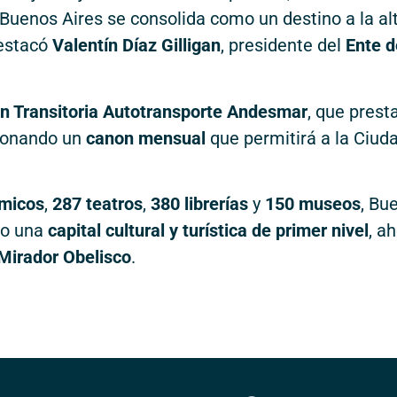
 Buenos Aires se consolida como un destino a la al
destacó
Valentín Díaz Gilligan
, presidente del
Ente d
n Transitoria Autotransporte Andesmar
, que prest
bonando un
canon mensual
que permitirá a la Ciud
ómicos
,
287 teatros
,
380 librerías
y
150 museos
, Bu
mo una
capital cultural y turística de primer nivel
, a
Mirador Obelisco
.