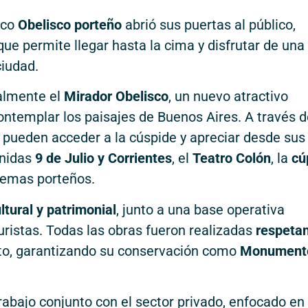
nico
Obelisco porteño
abrió sus puertas al público,
ue permite llegar hasta la cima y disfrutar de una
ciudad.
ialmente el
Mirador Obelisco
, un nuevo atractivo
contemplar los paisajes de Buenos Aires. A través 
es pueden acceder a la cúspide y apreciar desde sus
enidas
9 de Julio y Corrientes
, el
Teatro Colón
, la
cú
lemas porteños.
ltural y patrimonial
, junto a una base operativa
uristas. Todas las obras fueron realizadas
respeta
, garantizando su conservación como
Monument
trabajo conjunto con el sector privado, enfocado en