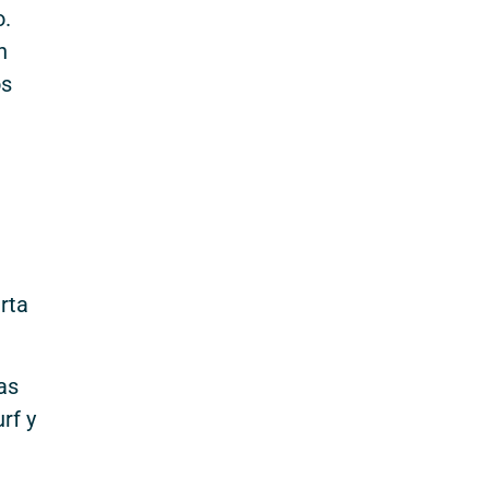
o.
n
os
rta
as
rf y