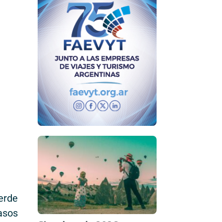
erde
asos