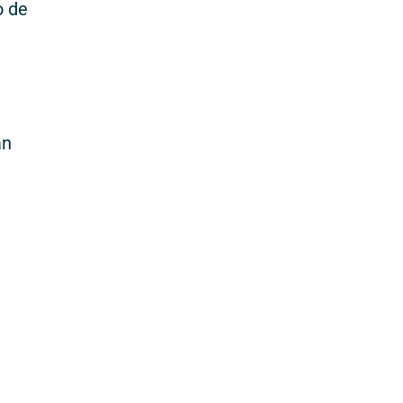
o de
án