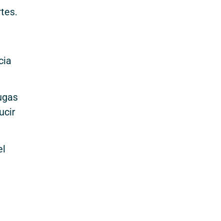
tes.
cia
ugas
ucir
el