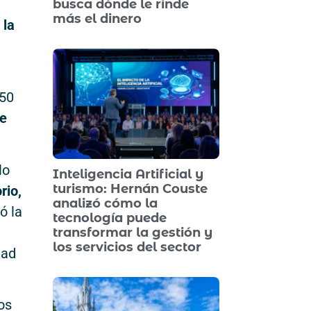
busca dónde le rinde
más el dinero
 la
150
de
lo
Inteligencia Artificial y
turismo: Hernán Couste
rio,
analizó cómo la
ó la
tecnología puede
transformar la gestión y
los servicios del sector
dad
os