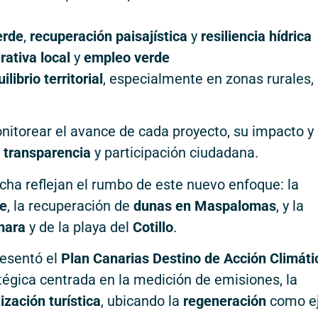
erde
,
recuperación paisajística
y
resiliencia hídrica
ativa local
y
empleo verde
ilibrio territorial
, especialmente en zonas rurales,
nitorear el avance de cada proyecto, su impacto y 
o
transparencia
y participación ciudadana.
cha reflejan el rumbo de este nuevo enfoque: la
de
, la recuperación de
dunas en Maspalomas
, y la
mara
y de la playa del
Cotillo
.
resentó el
Plan Canarias Destino de Acción Climáti
atégica centrada en la medición de emisiones, la
ización turística
, ubicando la
regeneración
como e