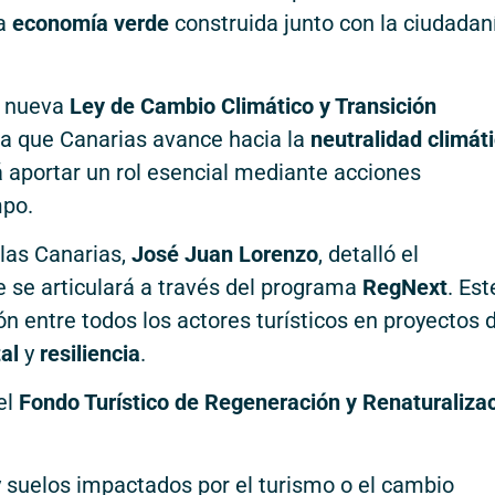
na
economía verde
construida junto con la ciudadan
a nueva
Ley de Cambio Climático y Transición
a que Canarias avance hacia la
neutralidad climát
á aportar un rol esencial mediante acciones
mpo.
slas Canarias,
José Juan Lorenzo
, detalló el
e se articulará a través del programa
RegNext
. Est
ón entre todos los actores turísticos en proyectos 
al
y
resiliencia
.
el
Fondo Turístico de Regeneración y Renaturaliza
 suelos impactados por el turismo o el cambio