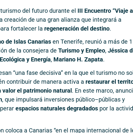
 turismo del futuro durante el
III Encuentro “Viaje a
la creación de una gran alianza que integrará a
ara fortalecer la
regeneración del destino
.
o de Islas Canarias
en Tenerife, reunió a más de 
ción de la consejera de
Turismo y Empleo
,
Jéssica 
 Ecológica y Energía
,
Mariano H. Zapata
.
esan “una fase decisiva” en la que el turismo no so
én contribuir de manera activa a
restaurar el territo
 valor el patrimonio natural
. En este marco, anunci
n
, que impulsará inversiones público–públicas y
uperar
espacios naturales degradados
por la activi
n coloca a Canarias “en el mapa internacional de l