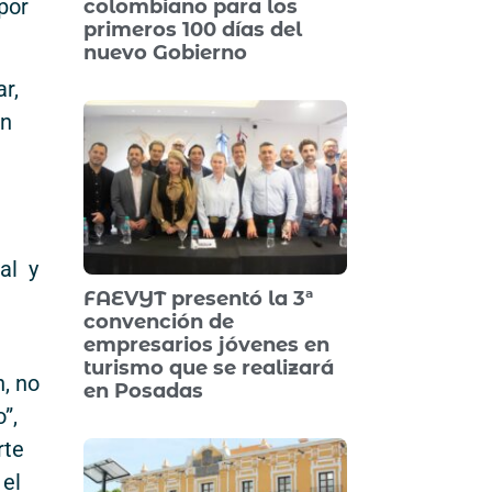
por
colombiano para los
primeros 100 días del
nuevo Gobierno
r,
an
al y
FAEVYT presentó la 3ª
convención de
empresarios jóvenes en
turismo que se realizará
n, no
en Posadas
”,
rte
 el