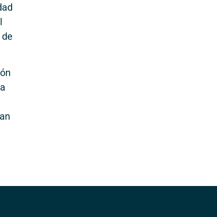
dad
l
 de
ión
la
dan