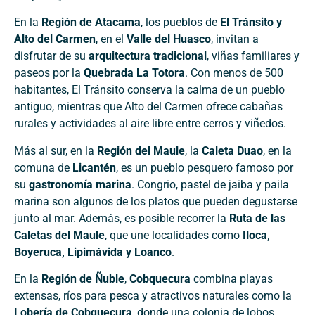
En la
Región de Atacama
, los pueblos de
El Tránsito y
Alto del Carmen
, en el
Valle del Huasco
, invitan a
disfrutar de su
arquitectura tradicional
, viñas familiares y
paseos por la
Quebrada La Totora
. Con menos de 500
habitantes, El Tránsito conserva la calma de un pueblo
antiguo, mientras que Alto del Carmen ofrece cabañas
rurales y actividades al aire libre entre cerros y viñedos.
Más al sur, en la
Región del Maule
, la
Caleta Duao
, en la
comuna de
Licantén
, es un pueblo pesquero famoso por
su
gastronomía marina
. Congrio, pastel de jaiba y paila
marina son algunos de los platos que pueden degustarse
junto al mar. Además, es posible recorrer la
Ruta de las
Caletas del Maule
, que une localidades como
Iloca,
Boyeruca, Lipimávida y Loanco
.
En la
Región de Ñuble
,
Cobquecura
combina playas
extensas, ríos para pesca y atractivos naturales como la
Lobería de Cobquecura
, donde una colonia de lobos