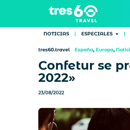
NOTICIAS
ESPECIALES
tres60.travel
España
,
Europa
,
Notic
Confetur se p
2022»
23/08/2022