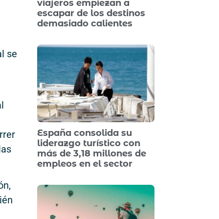
viajeros empiezan a
escapar de los destinos
demasiado calientes
l se
l
España consolida su
rrer
liderazgo turístico con
las
más de 3,18 millones de
empleos en el sector
ón,
ién