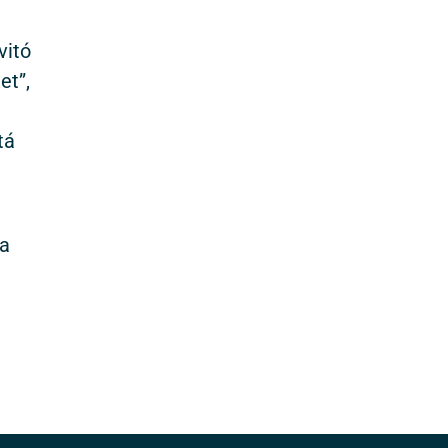
vitó
et”,
tá
na