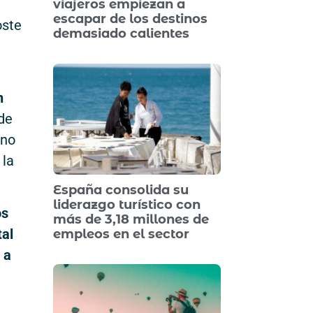
viajeros empiezan a
escapar de los destinos
oste
demasiado calientes
n
 de
 no
 la
España consolida su
liderazgo turístico con
os
más de 3,18 millones de
tal
empleos en el sector
 a