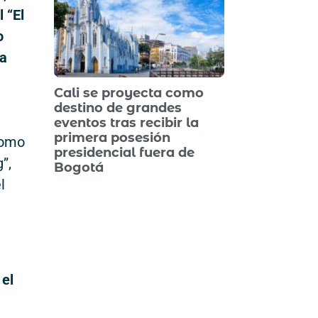
 “El
o
na
Cali se proyecta como
destino de grandes
eventos tras recibir la
primera posesión
 como
presidencial fuera de
”,
Bogotá
l
 el