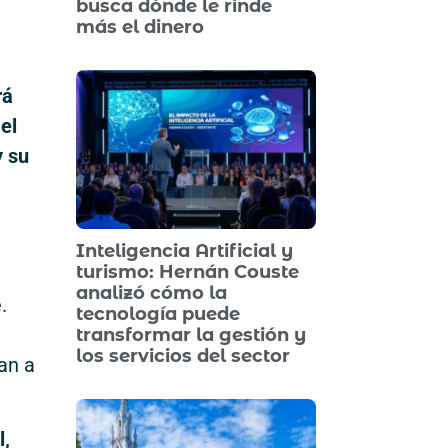
busca dónde le rinde
más el dinero
rá
el
y su
Inteligencia Artificial y
turismo: Hernán Couste
analizó cómo la
.
tecnología puede
transformar la gestión y
los servicios del sector
an a
l,