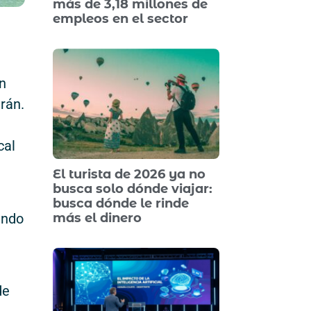
más de 3,18 millones de
empleos en el sector
an
rán.
cal
El turista de 2026 ya no
busca solo dónde viajar:
busca dónde le rinde
ando
más el dinero
de