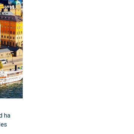
d ha
les