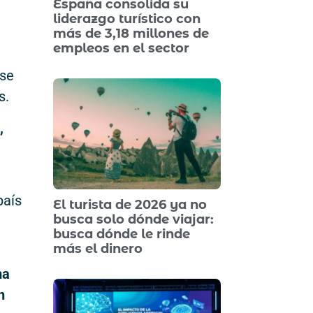
España consolida su
liderazgo turístico con
más de 3,18 millones de
empleos en el sector
 se
s.
,
país
El turista de 2026 ya no
busca solo dónde viajar:
busca dónde le rinde
más el dinero
ma
n