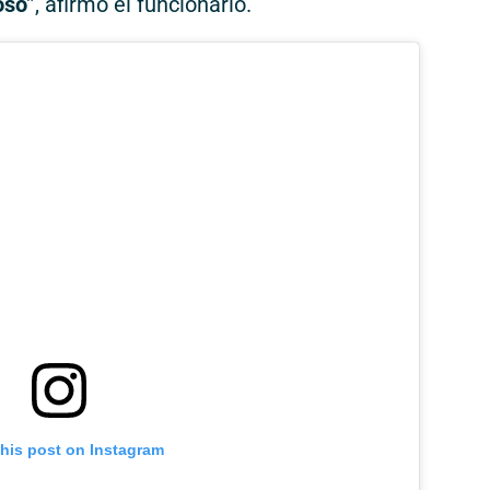
oso”
, afirmó el funcionario.
this post on Instagram