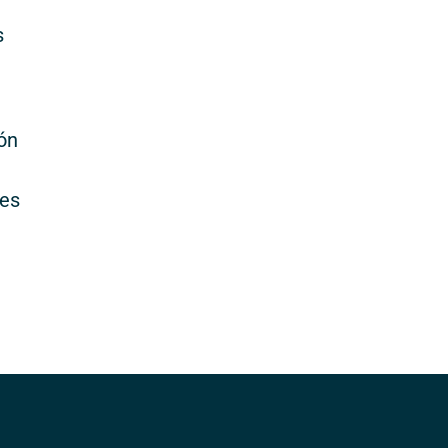
s
ón
 es