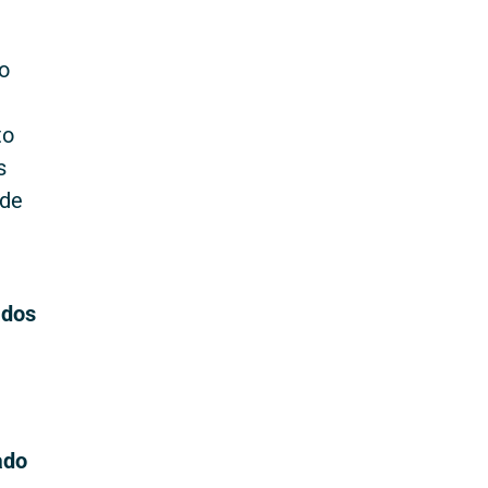
o
to
s
 de
ados
ado