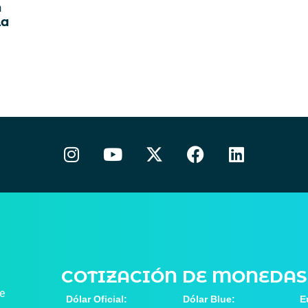
n
la
COTIZACIÓN DE MONEDAS
de
Dólar Oficial:
Dólar Blue:
E