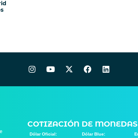
id
os
COTIZACIÓN DE MONEDAS
de
Dólar Oficial:
Dólar Blue:
E