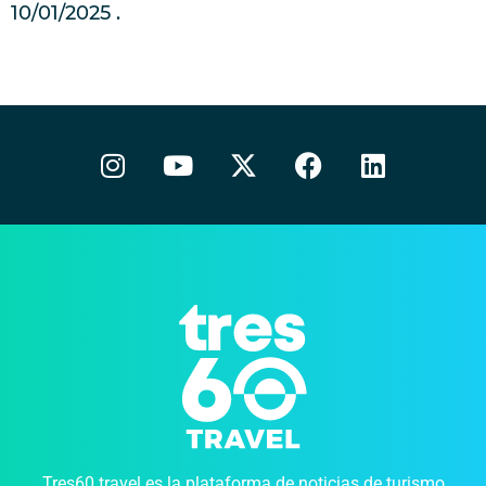
10/01/2025
Tres60.travel es la plataforma de noticias de turismo