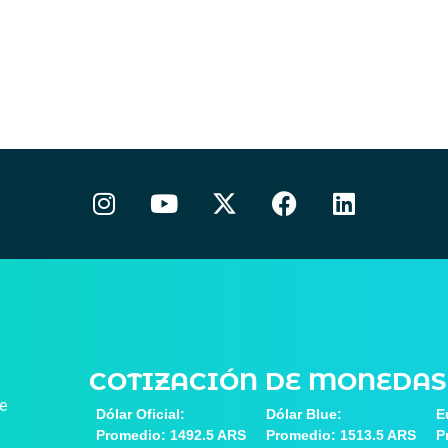
COTIZACIÓN DE MONEDAS
de
Dólar Oficial:
Dólar Blue:
E
Promedio: 1492.5 ARS
Promedio: 1513.5 ARS
P