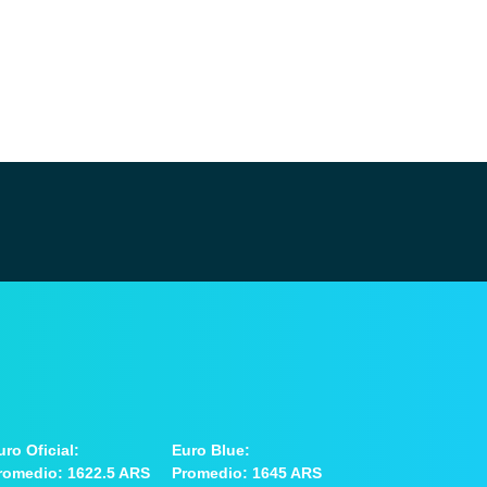
uro Oficial:
Euro Blue:
romedio: 1622.5 ARS
Promedio: 1645 ARS