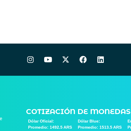
COTIZACIÓN DE MONEDAS
de
Dólar Oficial:
Dólar Blue:
E
Promedio: 1492.5 ARS
Promedio: 1513.5 ARS
P