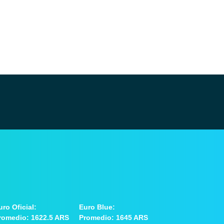
uro Oficial:
Euro Blue:
romedio: 1622.5 ARS
Promedio: 1645 ARS