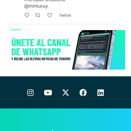
@minturuy
Twitter
tres60.travel
@tres60travel
·
6 Ago
#Uruguay
fortalece su promoción
turística en
#PortoAlegre
y apuesta por el
mercado brasileño
@CamturUruguay
Twitter