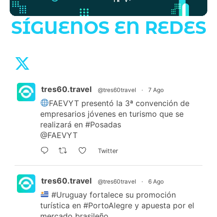
SÍGUENOS EN REDES
tres60.travel
@tres60travel
·
7 Ago
FAEVYT presentó la 3ª convención de
empresarios jóvenes en turismo que se
realizará en
#Posadas
@FAEVYT
Twitter
tres60.travel
@tres60travel
·
6 Ago
#Uruguay
fortalece su promoción
turística en
#PortoAlegre
y apuesta por el
mercado brasileño