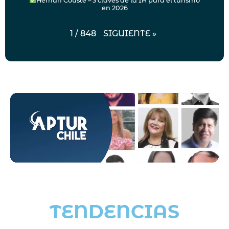
Hernan Couste – 3 claves de la IA para el turismo
en 2026
SIGUIENTE
»
1
/
848
TENDENCIAS