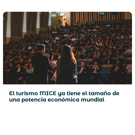
Inteli
smo MICE ya tiene el tamaño de
tencia económica mundial
criterio y la estrategia se convierten en la verdadera ventaja competitiva en 2026