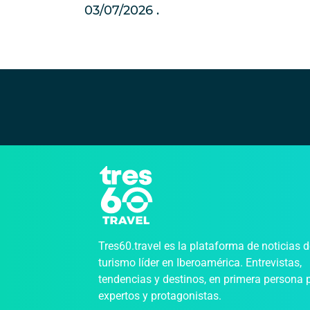
03/07/2026
Tres60.travel es la plataforma de noticias 
turismo líder en Iberoamérica. Entrevistas,
tendencias y destinos, en primera persona 
expertos y protagonistas.