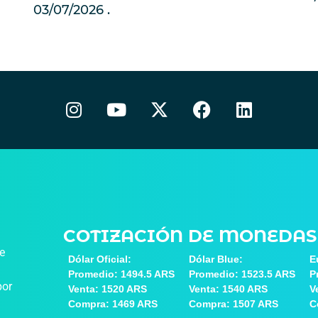
03/07/2026
COTIZACIÓN DE MONEDAS
de
Dólar Oficial:
Dólar Blue:
E
Promedio: 1494.5 ARS
Promedio: 1523.5 ARS
P
por
Venta: 1520 ARS
Venta: 1540 ARS
V
Compra: 1469 ARS
Compra: 1507 ARS
C