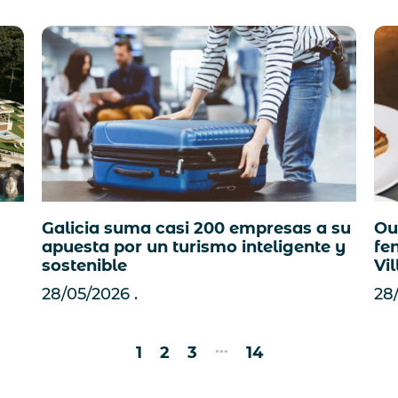
Galicia suma casi 200 empresas a su
Ou
apuesta por un turismo inteligente y
fe
sostenible
Vi
28/05/2026
28
...
1
2
3
14