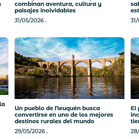
n
sa
combinan aventura, cultura y
es
paisajes inolvidables
31
31/05/2026
la
Un pueblo de Neuquén busca
El
convertirse en uno de los mejores
in
destinos rurales del mundo
ti
29/05/2026
28