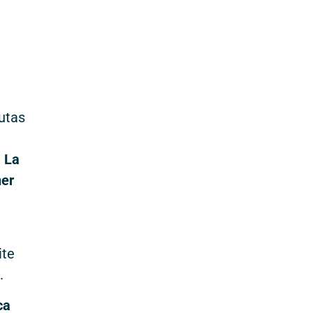
rutas
 La
ner
a
ite
.
ca