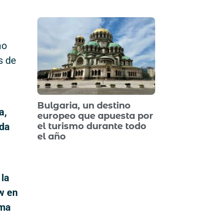
l
mo
s de
Bulgaria, un destino
a,
europeo que apuesta por
nda
el turismo durante todo
el año
 la
ow en
rma