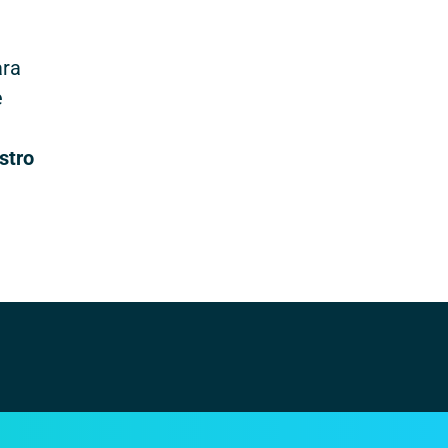
ara
e
stro