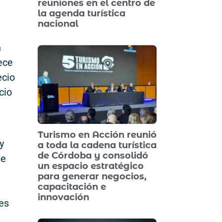
reuniones en el centro de
la agenda turística
nacional
n
ece
ecio
cio
Turismo en Acción reunió
y
a toda la cadena turística
de Córdoba y consolidó
ue
un espacio estratégico
para generar negocios,
capacitación e
innovación
es