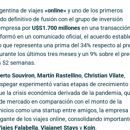
gentina de viajes
«online»
y uno de los primeros
rdo definitivo de fusión con el grupo de inversión
a empresa por
U$S1.700 millones
en una transacció
nformó en un comunicado oficial, el acuerdo establ
lo que representa una prima del 34% respecto al pr
rante los últimos tres meses y un 9% sobre el pre
as 52 semanas.
erto Souviron
,
Martín Rastellino
,
Christian Vilate
,
espegar experimentó varias etapas de crecimiento 
ue la crisis económica derivada de la pandemia, q
 de mercado en comparación con el monto de la
inicios como una startup entre amigos, la empresa
gante de los viajes online, consolidando important
iajes Falabella
,
Viajanet Stays
y
Koin
.