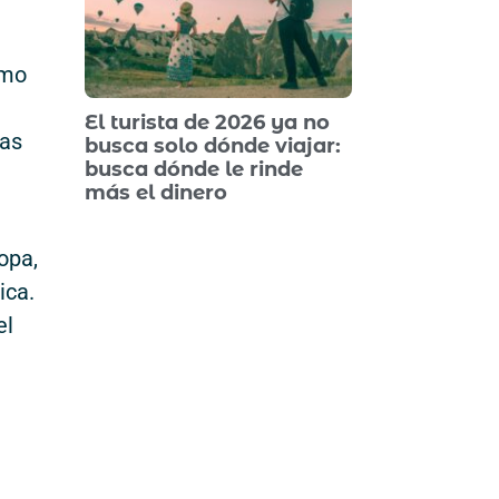
omo
El turista de 2026 ya no
las
busca solo dónde viajar:
busca dónde le rinde
más el dinero
opa,
ica.
el