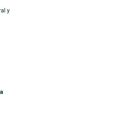
al y
ña