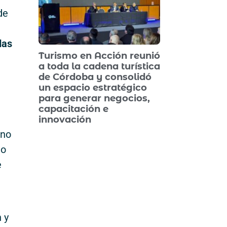
de
das
Turismo en Acción reunió
a toda la cadena turística
de Córdoba y consolidó
un espacio estratégico
para generar negocios,
capacitación e
innovación
ino
do
e
 y