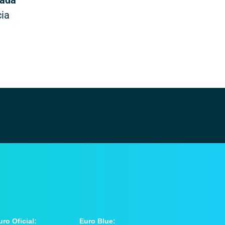
cada
cia
uro Oficial:
Euro Blue: