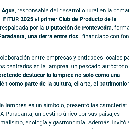
y Agua
, responsable del desarrollo rural en la coma
en
FITUR 2025
el
primer Club de Producto de la
, respaldada por la
Diputación de Pontevedra
, form
radanta, una tierra entre ríos
’, financiado con fo
 colaboración entre empresas y entidades locales p
cos centrados en la lamprea, un pescado autóctono
 pretende destacar la lamprea no solo como una
n como parte de la cultura, el arte, el patrimonio 
la lamprea es un símbolo, presentó las característ
A Paradanta, un destino único por sus paisajes
termalismo, enología y gastronomía. Además, invitó 