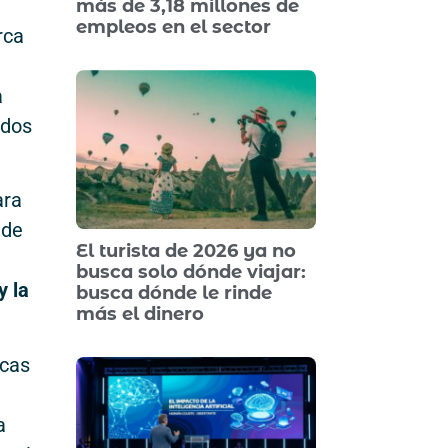
más de 3,18 millones de
empleos en el sector
rca
a
ndos
ara
 de
El turista de 2026 ya no
busca solo dónde viajar:
y la
busca dónde le rinde
más el dinero
icas
a