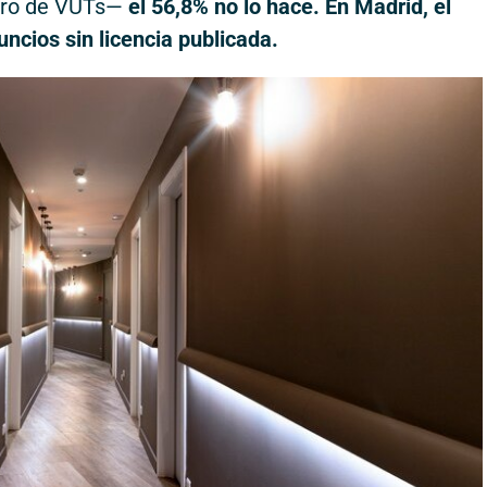
ero de VUTs—
el 56,8% no lo hace. En Madrid, el
ncios sin licencia publicada.