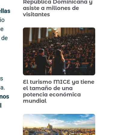
República Dominicana y
asiste a millones de
llas
visitantes
io
ue
 de
es
El turismo MICE ya tiene
a.
el tamaño de una
potencia económica
enos
mundial
l