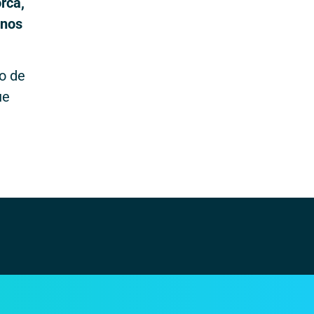
rca,
enos
po de
ue