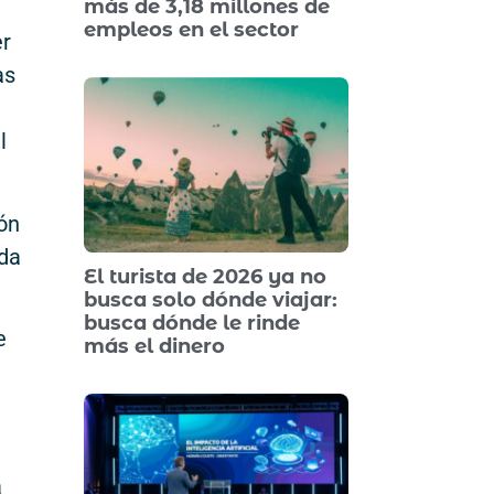
más de 3,18 millones de
empleos en el sector
er
as
l
ión
ida
El turista de 2026 ya no
busca solo dónde viajar:
busca dónde le rinde
e
más el dinero
a