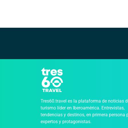
Tres60.travel es la plataforma de noticias 
turismo líder en Iberoamérica. Entrevistas,
tendencias y destinos, en primera persona 
expertos y protagonistas.