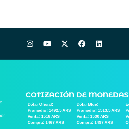
COTIZACIÓN DE MONEDAS
de
Dólar Oficial:
Dólar Blue:
E
Promedio: 1492.5 ARS
Promedio: 1513.5 ARS
P
por
Venta: 1518 ARS
Venta: 1530 ARS
V
Compra: 1467 ARS
Compra: 1497 ARS
C