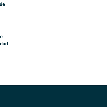
 de
io
idad