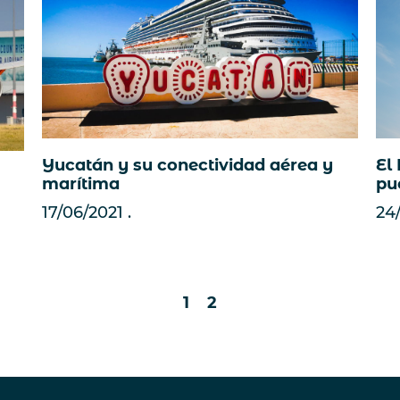
Yucatán y su conectividad aérea y
El
marítima
pue
17/06/2021
24
1
2