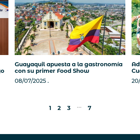
Ad
Guayaquil apuesta a la gastronomía
Cu
yo
con su primer Food Show
20
08/07/2025
...
1
2
3
7