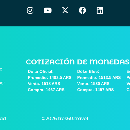
COTIZACIÓN DE MONEDAS
de
Dólar Oficial:
Dólar Blue:
E
Promedio: 1492.5 ARS
Promedio: 1513.5 ARS
P
por
Venta: 1518 ARS
Venta: 1530 ARS
V
Compra: 1467 ARS
Compra: 1497 ARS
C
dad
©2026 tres60.travel