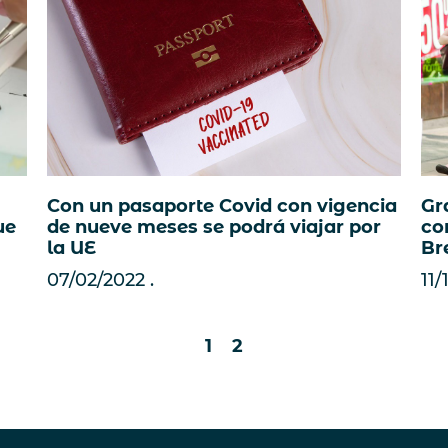
Con un pasaporte Covid con vigencia
Gra
ue
de nueve meses se podrá viajar por
co
la UE
Br
07/02/2022
11/
1
2