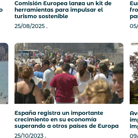
Eu
Comisión Europea lanza un kit de
fr
o
herramientas para impulsar el
pa
turismo sostenible
05
25/08/2025
España registra un importante
Av
crecimiento en su economía
im
superando a otros países de Europa
im
25/10/2023
09