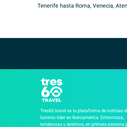
Tenerife hasta Roma, Venecia, Aten
Tres60.travel es la plataforma de noticias 
turismo líder en Iberoamérica. Entrevistas,
tendencias y destinos, en primera persona 