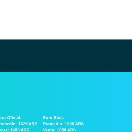
uro Oficial:
Euro Blue:
romedio: 1625 ARS
Promedio: 1640 ARS
enta: 1653 ARS
Venta: 1658 ARS