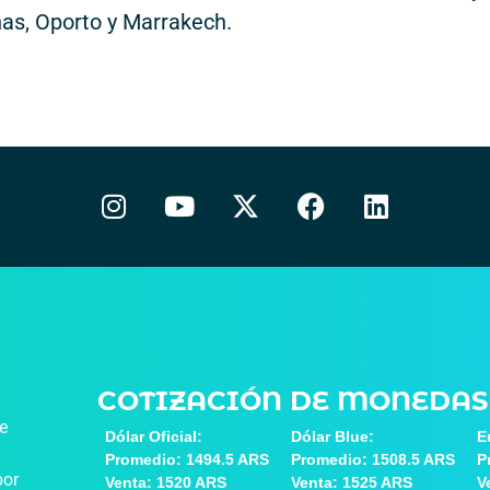
as, Oporto y Marrakech.
COTIZACIÓN DE MONEDAS
de
Dólar Oficial:
Dólar Blue:
E
Promedio: 1494.5 ARS
Promedio: 1508.5 ARS
P
por
Venta: 1520 ARS
Venta: 1525 ARS
V