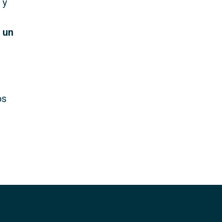
 y
 un
os