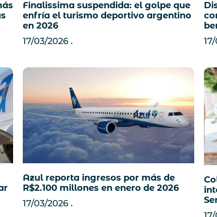
más
Finalissima suspendida: el golpe que
Di
as
enfría el turismo deportivo argentino
co
en 2026
be
17/03/2026
17
Azul reporta ingresos por más de
Co
ar
R$2.100 millones en enero de 2026
in
Se
17/03/2026
17