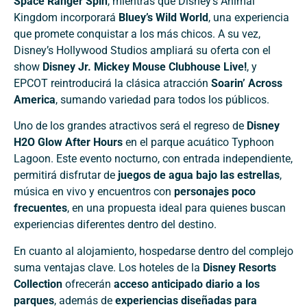
Space Ranger Spin
, mientras que Disney’s Animal
Kingdom incorporará
Bluey’s Wild World
, una experiencia
que promete conquistar a los más chicos. A su vez,
Disney’s Hollywood Studios ampliará su oferta con el
show
Disney Jr. Mickey Mouse Clubhouse Live!
, y
EPCOT reintroducirá la clásica atracción
Soarin’ Across
America
, sumando variedad para todos los públicos.
Uno de los grandes atractivos será el regreso de
Disney
H2O Glow After Hours
en el parque acuático Typhoon
Lagoon. Este evento nocturno, con entrada independiente,
permitirá disfrutar de
juegos de agua bajo las estrellas
,
música en vivo y encuentros con
personajes poco
frecuentes
, en una propuesta ideal para quienes buscan
experiencias diferentes dentro del destino.
En cuanto al alojamiento, hospedarse dentro del complejo
suma ventajas clave. Los hoteles de la
Disney Resorts
Collection
ofrecerán
acceso anticipado diario a los
parques
, además de
experiencias diseñadas para