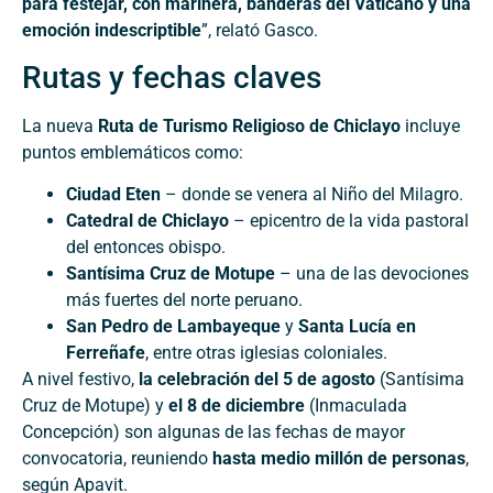
para festejar, con marinera, banderas del Vaticano y una
emoción indescriptible
”, relató Gasco.
Rutas y fechas claves
La nueva
Ruta de Turismo Religioso de Chiclayo
incluye
puntos emblemáticos como:
Ciudad Eten
– donde se venera al Niño del Milagro.
Catedral de Chiclayo
– epicentro de la vida pastoral
del entonces obispo.
Santísima Cruz de Motupe
– una de las devociones
más fuertes del norte peruano.
San Pedro de Lambayeque
y
Santa Lucía en
Ferreñafe
, entre otras iglesias coloniales.
A nivel festivo,
la celebración del 5 de agosto
(Santísima
Cruz de Motupe) y
el 8 de diciembre
(Inmaculada
Concepción) son algunas de las fechas de mayor
convocatoria, reuniendo
hasta medio millón de personas
,
según Apavit.