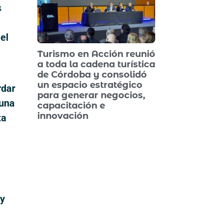
s
el
Turismo en Acción reunió
a toda la cadena turística
de Córdoba y consolidó
un espacio estratégico
rdar
para generar negocios,
 una
capacitación e
innovación
ta
 y