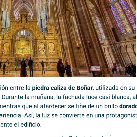
ión entre la
piedra caliza de Boñar
, utilizada en su
l. Durante la mañana, la fachada luce casi blanca; a
entras que al atardecer se tiñe de un brillo
dorad
iencia. Así, la luz se convierte en una protagonis
nte el edificio.