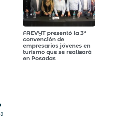
FAEVYT presentó la 3ª
convención de
empresarios jóvenes en
turismo que se realizará
en Posadas
l
o
ta