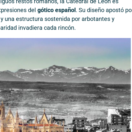
iguos restos romanos, la Catedral de León es
xpresiones del
gótico español
. Su diseño apostó po
y una estructura sostenida por arbotantes y
laridad invadiera cada rincón.