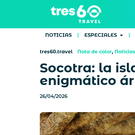
NOTICIAS
ESPECIALES
tres60.travel
Nota de color
,
Noticia
Socotra: la is
enigmático ár
26/04/2026