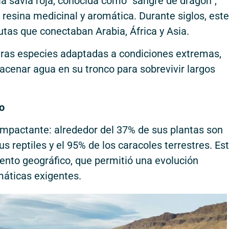
la savia roja, conocida como “sangre de dragón”,
resina medicinal y aromática. Durante siglos, este
utas que conectaban Arabia, África y Asia.
 otras especies adaptadas a condiciones extremas,
acenar agua en su tronco para sobrevivir largos
to
 impactante: alrededor del 37% de sus plantas son
s reptiles y el 95% de los caracoles terrestres. Es
ento geográfico, que permitió una evolución
máticas exigentes.