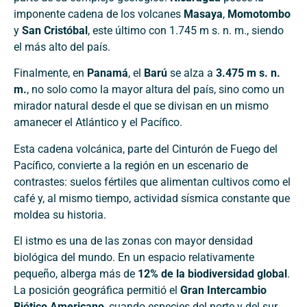
imponente cadena de los volcanes
Masaya
,
Momotombo
y
San Cristóbal
, este último con 1.745 m s. n. m., siendo
el más alto del país.
Finalmente, en
Panamá
, el
Barú
se alza a
3.475 m s. n.
m.
, no solo como la mayor altura del país, sino como un
mirador natural desde el que se divisan en un mismo
amanecer el Atlántico y el Pacífico.
Esta cadena volcánica, parte del Cinturón de Fuego del
Pacífico, convierte a la región en un escenario de
contrastes: suelos fértiles que alimentan cultivos como el
café y, al mismo tiempo, actividad sísmica constante que
moldea su historia.
El istmo es una de las zonas con mayor densidad
biológica del mundo. En un espacio relativamente
pequeño, alberga más de
12% de la biodiversidad global
.
La posición geográfica permitió el
Gran Intercambio
Biótico Americano
, cuando especies del norte y del sur