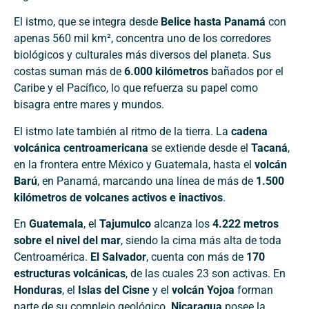
El istmo, que se integra desde
Belice hasta Panamá
con
apenas 560 mil km², concentra uno de los corredores
biológicos y culturales más diversos del planeta. Sus
costas suman más de
6.000 kilómetros
bañados por el
Caribe y el Pacífico, lo que refuerza su papel como
bisagra entre mares y mundos.
El istmo late también al ritmo de la tierra. La
cadena
volcánica centroamericana
se extiende desde el
Tacaná
,
en la frontera entre México y Guatemala, hasta el
volcán
Barú
, en Panamá, marcando una línea de más de
1.500
kilómetros de volcanes activos e inactivos
.
En
Guatemala
, el
Tajumulco
alcanza los
4.222 metros
sobre el nivel del mar
, siendo la cima más alta de toda
Centroamérica.
El Salvador
, cuenta con más de
170
estructuras volcánicas
, de las cuales 23 son activas. En
Honduras
, el
Islas del Cisne
y el
volcán Yojoa
forman
parte de su complejo geológico.
Nicaragua
posee la